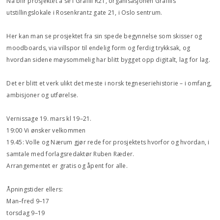
Nå blir prosjektet å se i Grafill R21, organisasjonen Grafills
utstillingslokale i Rosenkrantz gate 21, i Oslo sentrum.
Her kan man se prosjektet fra sin spede begynnelse som skisser og
moodboards, via villspor til endelig form og ferdig trykksak, og
hvordan sidene møysommelig har blitt bygget opp digitalt, lag for lag.
Det er blitt et verk ulikt det meste i norsk tegneseriehistorie – i omfang,
ambisjoner og utførelse.
Vernissage 19. mars kl 19–21.
19:00 Vi ønsker velkommen
19.45: Volle og Nærum gjør rede for prosjektets hvorfor og hvordan, i
samtale med forlagsredaktør Ruben Ræder.
Arrangementet er gratis og åpent for alle.
Åpningstider ellers:
Man–fred 9–17
torsdag 9–19