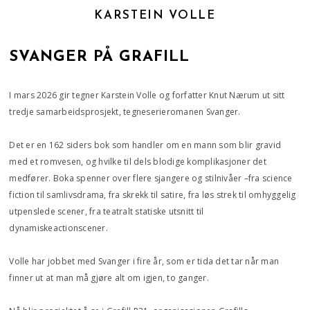
KARSTEIN VOLLE
SVANGER PÅ GRAFILL
I mars 2026 gir tegner Karstein Volle og forfatter Knut Nærum ut sitt
tredje samarbeidsprosjekt, tegneserieromanen Svanger.
Det er en 162 siders bok som handler om en mann som blir gravid
med et romvesen, og hvilke til dels blodige komplikasjoner det
medfører. Boka spenner over flere sjangere og stilnivåer –fra science
fiction til samlivsdrama, fra skrekk til satire, fra løs strek til omhyggelig
utpenslede scener, fra teatralt statiske utsnitt til
dynamiskeactionscener.
Volle har jobbet med Svanger i fire år, som er tida det tar når man
finner ut at man må gjøre alt om igjen, to ganger.